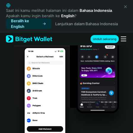
English
日本語
Saat ini kamu melihat halaman ini dalam
Bahasa Indonesia
.
Apakah kamu ingin beralih ke
English
?
Tiếng Việt
Beralih ke
Lanjutkan dalam Bahasa Indonesia
Русский
English
Español (Latinoamérica)
Türkçe
Unduh sekarang
Italiano
Français
Deutsch
简体中文
繁體中文
Português (Portugal)
Bahasa Indonesia
ภาษาไทย
हिन्दी
বাংলা
Español
Português (Brasil)
Español (Argentina)