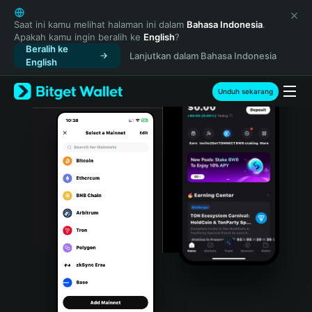
English
日本語
Saat ini kamu melihat halaman ini dalam
Bahasa Indonesia
.
Apakah kamu ingin beralih ke
English
?
Tiếng Việt
Beralih ke
Lanjutkan dalam Bahasa Indonesia
Русский
English
Español (Latinoamérica)
Türkçe
Unduh sekarang
Italiano
Français
Deutsch
简体中文
繁體中文
Português (Portugal)
Bahasa Indonesia
ภาษาไทย
हिन्दी
বাংলা
Español
Português (Brasil)
Español (Argentina)