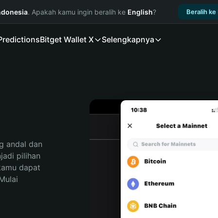
ndonesia
. Apakah kamu ingin beralih ke
English
?
Beralih ke
Predictions
Bitget Wallet X
Selengkapnya
 andal dan 
di pilihan 
kamu dapat 
ulai 