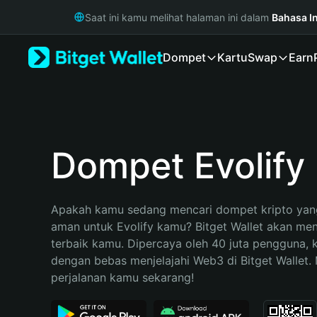
English
Saat ini kamu melihat halaman ini dalam
Bahasa I
日本語
Tiếng Việt
Dompet
Kartu
Swap
Earn
Русский
Español (Latinoamérica)
Türkçe
Italiano
Français
Deutsch
Dompet Evolify
简体中文
繁體中文
Português (Portugal)
Apakah kamu sedang mencari dompet kripto yang
Bahasa Indonesia
aman untuk Evolify kamu? Bitget Wallet akan menja
ภาษาไทย
terbaik kamu. Dipercaya oleh 40 juta pengguna, 
हिन्दी
dengan bebas menjelajahi Web3 di Bitget Wallet. M
বাংলা
perjalanan kamu sekarang!
Español
Português (Brasil)
Español (Argentina)