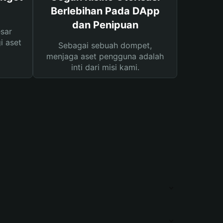
Berlebihan Pada DApp
dan Penipuan
sar
i aset
Sebagai sebuah dompet,
menjaga aset pengguna adalah
inti dari misi kami.