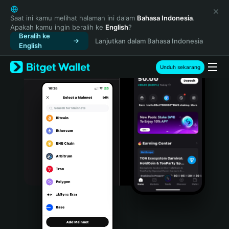
English
日本語
Saat ini kamu melihat halaman ini dalam
Bahasa Indonesia
.
Apakah kamu ingin beralih ke
English
?
Tiếng Việt
Beralih ke
Lanjutkan dalam Bahasa Indonesia
Русский
English
Español (Latinoamérica)
Türkçe
Unduh sekarang
Italiano
Français
Deutsch
简体中文
繁體中文
Português (Portugal)
Bahasa Indonesia
ภาษาไทย
हिन्दी
বাংলা
Español
Português (Brasil)
Español (Argentina)