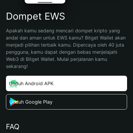
Dompet EWS
Apakah kamu sedang mencari dompet kripto yang 
andal dan aman untuk EWS kamu? Bitget Wallet akan 
menjadi pilihan terbaik kamu. Dipercaya oleh 40 juta 
pengguna, kamu dapat dengan bebas menjelajahi 
Web3 di Bitget Wallet. Mulai perjalanan kamu 
sekarang!
Unduh Android APK
Unduh Google Play
FAQ