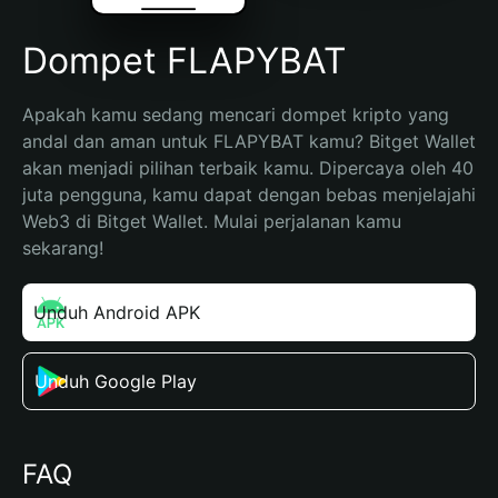
Dompet FLAPYBAT
Apakah kamu sedang mencari dompet kripto yang 
andal dan aman untuk FLAPYBAT kamu? Bitget Wallet 
akan menjadi pilihan terbaik kamu. Dipercaya oleh 40 
juta pengguna, kamu dapat dengan bebas menjelajahi 
Web3 di Bitget Wallet. Mulai perjalanan kamu 
sekarang!
Unduh Android APK
Unduh Google Play
FAQ