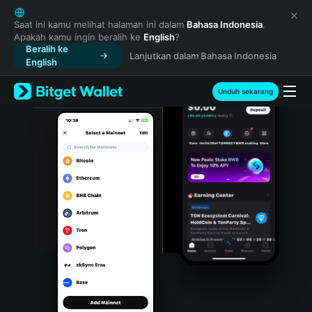
English
日本語
Saat ini kamu melihat halaman ini dalam
Bahasa Indonesia
.
Apakah kamu ingin beralih ke
English
?
Tiếng Việt
Beralih ke
Lanjutkan dalam Bahasa Indonesia
Русский
English
Español (Latinoamérica)
Türkçe
Unduh sekarang
Italiano
Français
Deutsch
简体中文
繁體中文
Português (Portugal)
Bahasa Indonesia
ภาษาไทย
हिन्दी
বাংলা
Español
Português (Brasil)
Español (Argentina)