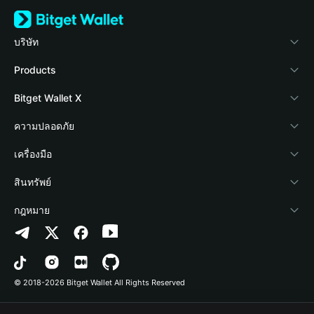
บริษัท
เกี่ยวกับ Bitget Wallet
Products
Blog
Crypto Card
Bitget Wallet X
Academy
Stablecoin Earn
นักพัฒนา
ความปลอดภัย
ข่าวสารด้านคริปโต
Payfi Crypto
เชื่อมต่อ Wallet
Protection Fund
เครื่องมือ
ศูนย์ช่วยเหลือ
Crypto Swap API
Bitget Wallet Pay
เทคโนโลยีความปลอดภัย
ซื้อคริปโต
สินทรัพย์
ติดต่อเรา
Altcoin Season Index
ลิสต์โปรเจกต์
การตรวจจับการอนุญาต
Arbitrum
กฎหมาย
ทรัพยากรข้อมูลของแบรนด์
Prediction Markets
การตรวจจับสัญญา
Avalanche
นโยบายความเป็นส่วนตัว
อาชีพ
DApp
การโอนเป็นชุด
Bitcoin
ข้อตกลงในการใช้บริการ
© 2018-2026 Bitget Wallet All Rights Reserved
การยืนยันช่องทางอย่างเป็นทางการ
Trade
BNB Chain
Risk Disclosure