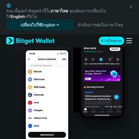
English
日本語
ขณะนี้คุณกำลังดูหน้านี้ใน
ภาษาไทย
คุณต้องการเปลี่ยนไป
ใช้
English
หรือไม่
Tiếng Việt
เปลี่ยนไปใช้English
ดำเนินการต่อในภาษาไทย
Русский
Español (Latinoamérica)
Türkçe
ดาวน์โหลดเลย
Italiano
Français
Deutsch
简体中文
繁體中文
Português (Portugal)
Bahasa Indonesia
ภาษาไทย
हिन्दी
বাংলা
Español
Português (Brasil)
Español (Argentina)