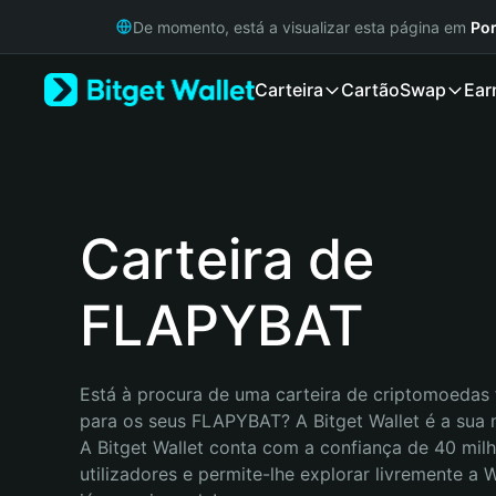
English
De momento, está a visualizar esta página em
Por
日本語
Tiếng Việt
Carteira
Cartão
Swap
Ear
Русский
Español (Latinoamérica)
Türkçe
Italiano
Français
Deutsch
Carteira de
简体中文
繁體中文
FLAPYBAT
Português (Portugal)
Bahasa Indonesia
ภาษาไทย
हिन्दी
Está à procura de uma carteira de criptomoedas f
বাংলা
para os seus FLAPYBAT? A Bitget Wallet é a sua m
Español
A Bitget Wallet conta com a confiança de 40 milh
Português (Brasil)
utilizadores e permite-lhe explorar livremente a
Español (Argentina)