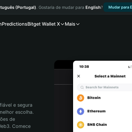
tuguês (Portugal)
. Gostaria de mudar para
English
?
Mudar para E
n
Predictions
Bitget Wallet X
Mais
iável e segura 
elhor escolha. 
ões de 
 Web3. Comece 