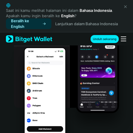
English
日本語
Saat ini kamu melihat halaman ini dalam
Bahasa Indonesia
.
Apakah kamu ingin beralih ke
English
?
Tiếng Việt
Beralih ke
Lanjutkan dalam Bahasa Indonesia
Русский
English
Español (Latinoamérica)
Türkçe
Unduh sekarang
Italiano
Français
Deutsch
简体中文
繁體中文
Português (Portugal)
Bahasa Indonesia
ภาษาไทย
हिन्दी
বাংলা
Español
Português (Brasil)
Español (Argentina)