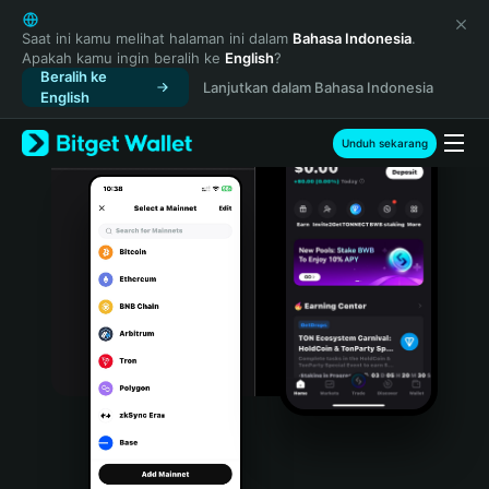
English
日本語
Saat ini kamu melihat halaman ini dalam
Bahasa Indonesia
.
Apakah kamu ingin beralih ke
English
?
Tiếng Việt
Beralih ke
Lanjutkan dalam Bahasa Indonesia
Русский
English
Español (Latinoamérica)
Türkçe
Unduh sekarang
Italiano
Français
Deutsch
简体中文
繁體中文
Português (Portugal)
Bahasa Indonesia
ภาษาไทย
हिन्दी
বাংলা
Español
Português (Brasil)
Español (Argentina)