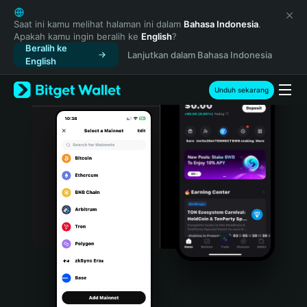
English
日本語
Saat ini kamu melihat halaman ini dalam
Bahasa Indonesia
.
Apakah kamu ingin beralih ke
English
?
Tiếng Việt
Beralih ke
Lanjutkan dalam Bahasa Indonesia
Русский
English
Español (Latinoamérica)
Türkçe
Unduh sekarang
Italiano
Français
Deutsch
简体中文
繁體中文
Português (Portugal)
Bahasa Indonesia
ภาษาไทย
हिन्दी
বাংলা
Español
Português (Brasil)
Español (Argentina)