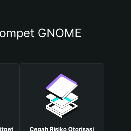
Dompet GNOME
itget
Cegah Risiko Otorisasi