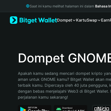
English
Saat ini kamu melihat halaman ini dalam
Bahasa I
日本語
Tiếng Việt
Dompet
Kartu
Swap
Earn
Русский
Español (Latinoamérica)
Türkçe
Italiano
Français
Deutsch
Dompet GNOM
简体中文
繁體中文
Português (Portugal)
Apakah kamu sedang mencari dompet kripto yang
Bahasa Indonesia
aman untuk GNOME kamu? Bitget Wallet akan menj
ภาษาไทย
terbaik kamu. Dipercaya oleh 40 juta pengguna, 
हिन्दी
dengan bebas menjelajahi Web3 di Bitget Wallet. M
বাংলা
perjalanan kamu sekarang!
Español
Português (Brasil)
Español (Argentina)