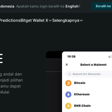
ndonesia
. Apakah kamu ingin beralih ke
English
?
Beralih ke
Predictions
Bitget Wallet X
Selengkapnya
E
 andal dan 
adi pilihan 
kamu dapat 
ulai 