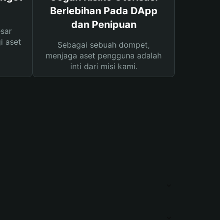
Berlebihan Pada DApp
dan Penipuan
sar
i aset
Sebagai sebuah dompet,
menjaga aset pengguna adalah
inti dari misi kami.