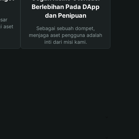
Berlebihan Pada DApp
dan Penipuan
sar
i aset
Sebagai sebuah dompet,
menjaga aset pengguna adalah
inti dari misi kami.