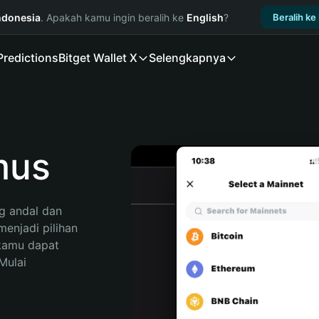
ndonesia
. Apakah kamu ingin beralih ke
English
?
Beralih ke
Predictions
Bitget Wallet X
Selengkapnya
mus
 andal dan 
njadi pilihan 
kamu dapat 
ulai 