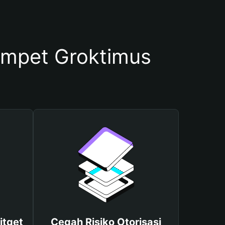
mpet Groktimus
itget
Cegah Risiko Otorisasi