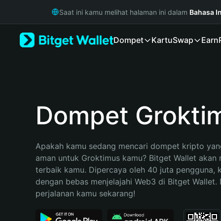
English
Saat ini kamu melihat halaman ini dalam
Bahasa I
日本語
Tiếng Việt
Dompet
Kartu
Swap
Earn
Русский
Español (Latinoamérica)
Türkçe
Italiano
Français
Deutsch
Dompet Grokti
简体中文
繁體中文
Português (Portugal)
Apakah kamu sedang mencari dompet kripto yang
Bahasa Indonesia
aman untuk Groktimus kamu? Bitget Wallet akan me
ภาษาไทย
terbaik kamu. Dipercaya oleh 40 juta pengguna, 
हिन्दी
dengan bebas menjelajahi Web3 di Bitget Wallet. M
বাংলা
perjalanan kamu sekarang!
Español
Português (Brasil)
Español (Argentina)