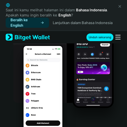
English
日本語
Saat ini kamu melihat halaman ini dalam
Bahasa Indonesia
.
Apakah kamu ingin beralih ke
English
?
Tiếng Việt
Beralih ke
Lanjutkan dalam Bahasa Indonesia
Русский
English
Español (Latinoamérica)
Türkçe
Unduh sekarang
Italiano
Français
Deutsch
简体中文
繁體中文
Português (Portugal)
Bahasa Indonesia
ภาษาไทย
हिन्दी
বাংলা
Español
Português (Brasil)
Español (Argentina)