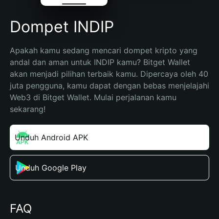
Dompet INDIP
Apakah kamu sedang mencari dompet kripto yang 
andal dan aman untuk INDIP kamu? Bitget Wallet 
akan menjadi pilihan terbaik kamu. Dipercaya oleh 40 
juta pengguna, kamu dapat dengan bebas menjelajahi 
Web3 di Bitget Wallet. Mulai perjalanan kamu 
sekarang!
Unduh Android APK
Unduh Google Play
FAQ