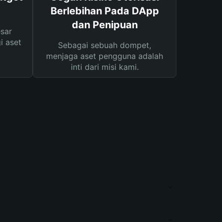
Berlebihan Pada DApp
dan Penipuan
sar
i aset
Sebagai sebuah dompet,
menjaga aset pengguna adalah
inti dari misi kami.