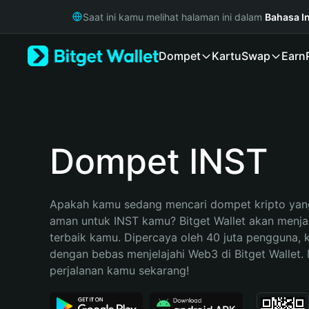
English
Saat ini kamu melihat halaman ini dalam
Bahasa I
日本語
Tiếng Việt
Dompet
Kartu
Swap
Earn
Русский
Español (Latinoamérica)
Türkçe
Italiano
Français
Deutsch
Dompet INST
简体中文
繁體中文
Português (Portugal)
Apakah kamu sedang mencari dompet kripto yang
Bahasa Indonesia
aman untuk INST kamu? Bitget Wallet akan menjadi
ภาษาไทย
terbaik kamu. Dipercaya oleh 40 juta pengguna, 
हिन्दी
dengan bebas menjelajahi Web3 di Bitget Wallet. M
বাংলা
perjalanan kamu sekarang!
Español
Português (Brasil)
Español (Argentina)