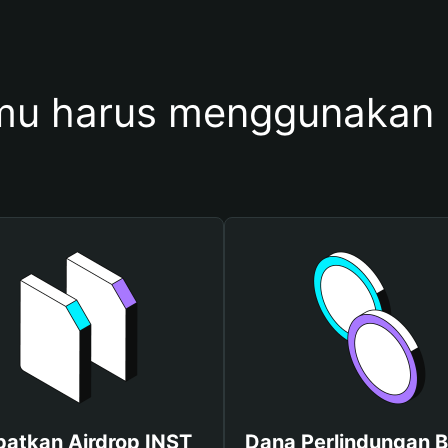
u harus menggunakan
atkan Airdrop INST
Dana Perlindungan B