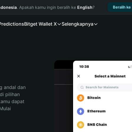
ndonesia
. Apakah kamu ingin beralih ke
English
?
Beralih ke
Predictions
Bitget Wallet X
Selengkapnya
 andal dan 
 pilihan 
kamu dapat 
ulai 