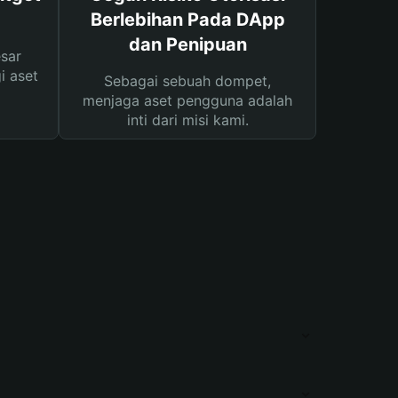
Berlebihan Pada DApp
dan Penipuan
sar
i aset
Sebagai sebuah dompet,
menjaga aset pengguna adalah
inti dari misi kami.