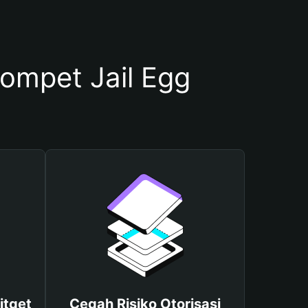
mpet Jail Egg
itget
Cegah Risiko Otorisasi