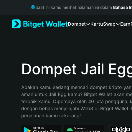
English
Saat ini kamu melihat halaman ini dalam
Bahasa I
日本語
Tiếng Việt
Dompet
Kartu
Swap
Earn
Русский
Español (Latinoamérica)
Türkçe
Italiano
Français
Deutsch
Dompet Jail Eg
简体中文
繁體中文
Português (Portugal)
Apakah kamu sedang mencari dompet kripto yang
Bahasa Indonesia
aman untuk Jail Egg kamu? Bitget Wallet akan menj
ภาษาไทย
terbaik kamu. Dipercaya oleh 40 juta pengguna, 
हिन्दी
dengan bebas menjelajahi Web3 di Bitget Wallet. M
বাংলা
perjalanan kamu sekarang!
Español
Português (Brasil)
Español (Argentina)