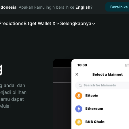
ndonesia
. Apakah kamu ingin beralih ke
English
?
Beralih ke
Predictions
Bitget Wallet X
Selengkapnya
g
 andal dan 
adi pilihan 
kamu dapat 
ulai 