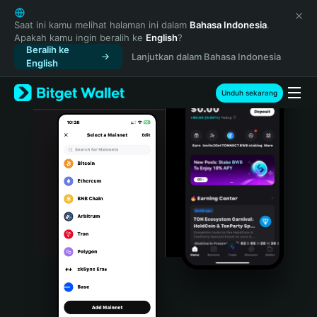
English
日本語
Saat ini kamu melihat halaman ini dalam
Bahasa Indonesia
.
Apakah kamu ingin beralih ke
English
?
Tiếng Việt
Beralih ke
Lanjutkan dalam Bahasa Indonesia
Русский
English
Español (Latinoamérica)
Türkçe
Unduh sekarang
Italiano
Français
Deutsch
简体中文
繁體中文
Português (Portugal)
Bahasa Indonesia
ภาษาไทย
हिन्दी
বাংলা
Español
Português (Brasil)
Español (Argentina)