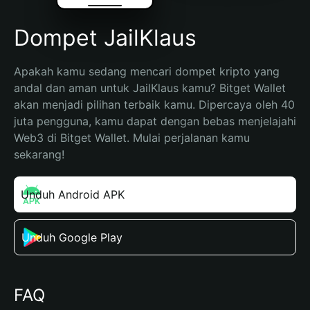
Dompet JailKlaus
Apakah kamu sedang mencari dompet kripto yang 
andal dan aman untuk JailKlaus kamu? Bitget Wallet 
akan menjadi pilihan terbaik kamu. Dipercaya oleh 40 
juta pengguna, kamu dapat dengan bebas menjelajahi 
Web3 di Bitget Wallet. Mulai perjalanan kamu 
sekarang!
Unduh Android APK
Unduh Google Play
FAQ