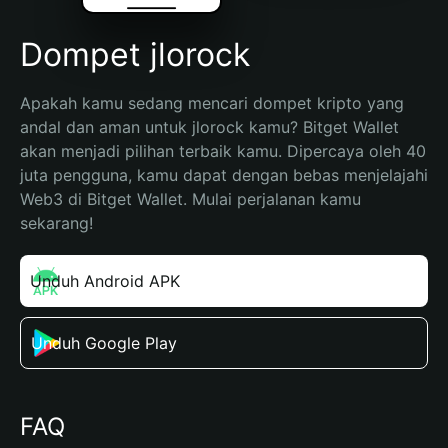
Dompet jlorock
Apakah kamu sedang mencari dompet kripto yang 
andal dan aman untuk jlorock kamu? Bitget Wallet 
akan menjadi pilihan terbaik kamu. Dipercaya oleh 40 
juta pengguna, kamu dapat dengan bebas menjelajahi 
Web3 di Bitget Wallet. Mulai perjalanan kamu 
sekarang!
Unduh Android APK
Unduh Google Play
FAQ