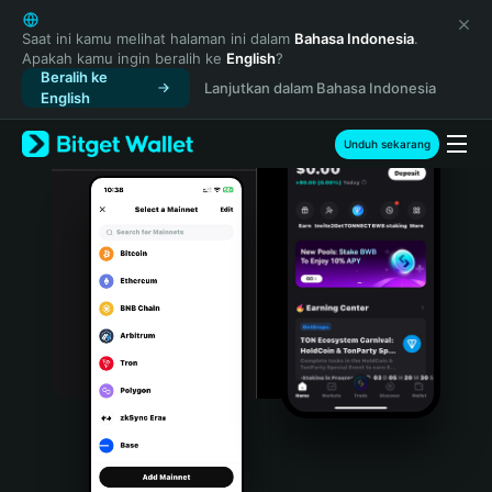
English
日本語
Saat ini kamu melihat halaman ini dalam
Bahasa Indonesia
.
Apakah kamu ingin beralih ke
English
?
Tiếng Việt
Beralih ke
Lanjutkan dalam Bahasa Indonesia
Русский
English
Español (Latinoamérica)
Türkçe
Unduh sekarang
Italiano
Français
Deutsch
简体中文
繁體中文
Português (Portugal)
Bahasa Indonesia
ภาษาไทย
हिन्दी
বাংলা
Español
Português (Brasil)
Español (Argentina)