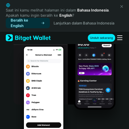
English
日本語
Saat ini kamu melihat halaman ini dalam
Bahasa Indonesia
.
Apakah kamu ingin beralih ke
English
?
Tiếng Việt
Beralih ke
Lanjutkan dalam Bahasa Indonesia
Русский
English
Español (Latinoamérica)
Türkçe
Unduh sekarang
Italiano
Français
Deutsch
简体中文
繁體中文
Português (Portugal)
Bahasa Indonesia
ภาษาไทย
हिन्दी
বাংলা
Español
Português (Brasil)
Español (Argentina)