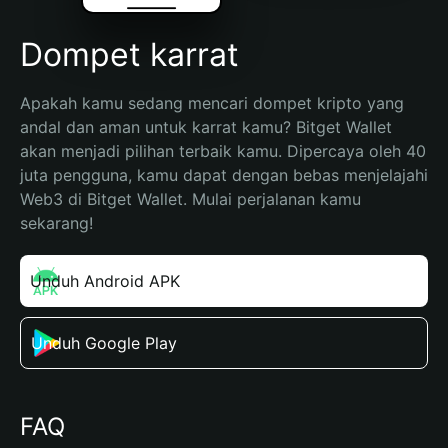
Dompet karrat
Apakah kamu sedang mencari dompet kripto yang 
andal dan aman untuk karrat kamu? Bitget Wallet 
akan menjadi pilihan terbaik kamu. Dipercaya oleh 40 
juta pengguna, kamu dapat dengan bebas menjelajahi 
Web3 di Bitget Wallet. Mulai perjalanan kamu 
sekarang!
Unduh Android APK
Unduh Google Play
FAQ