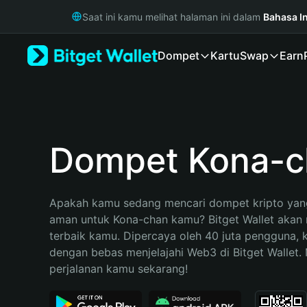
English
Saat ini kamu melihat halaman ini dalam
Bahasa I
日本語
Tiếng Việt
Dompet
Kartu
Swap
Earn
Русский
Español (Latinoamérica)
Türkçe
Italiano
Français
Deutsch
Dompet Kona-c
简体中文
繁體中文
Português (Portugal)
Apakah kamu sedang mencari dompet kripto yang
Bahasa Indonesia
aman untuk Kona-chan kamu? Bitget Wallet akan m
ภาษาไทย
terbaik kamu. Dipercaya oleh 40 juta pengguna, 
हिन्दी
dengan bebas menjelajahi Web3 di Bitget Wallet. M
বাংলা
perjalanan kamu sekarang!
Español
Português (Brasil)
Español (Argentina)