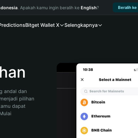
ndonesia
. Apakah kamu ingin beralih ke
English
?
Beralih ke
Predictions
Bitget Wallet X
Selengkapnya
han
 andal dan 
enjadi pilihan 
kamu dapat 
ulai 