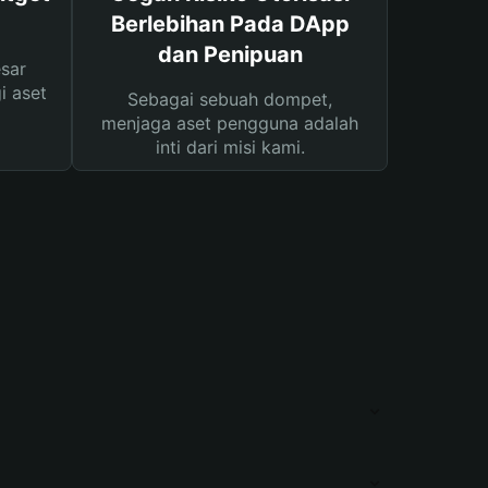
Berlebihan Pada DApp
dan Penipuan
sar
i aset
Sebagai sebuah dompet,
menjaga aset pengguna adalah
inti dari misi kami.