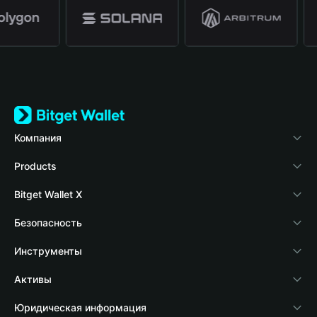
Компания
О Bitget Wallet
Products
Блог
Crypto Card
Bitget Wallet X
Академия
Stablecoin Earn
Разработчики
Безопасность
Новости о криптовалютах
Payfi Crypto
Подключить кошелек
Фонд защиты
Инструменты
Справочный центр
Crypto Swap API
Bitget Wallet Pay
Технология защиты
Купить крипто
Активы
Свяжитесь с нами
Altcoin Season Index
Подать заявку на листинг проекта
Обнаружение авторизации
Arbitrum
Юридическая информация