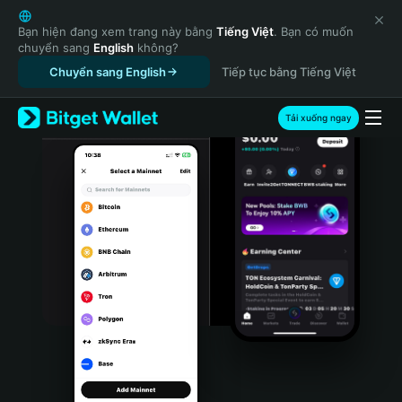
English
日本語
Bạn hiện đang xem trang này bằng
Tiếng Việt
. Bạn có muốn
chuyển sang
English
không?
Tiếng Việt
Chuyển sang English
Tiếp tục bằng Tiếng Việt
Русский
Español (Latinoamérica)
Türkçe
Tải xuống ngay
Italiano
Français
Deutsch
简体中文
繁體中文
Português (Portugal)
Bahasa Indonesia
ภาษาไทย
हिन्दी
বাংলা
Español
Português (Brasil)
Español (Argentina)