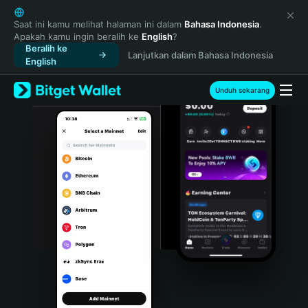
English
日本語
Saat ini kamu melihat halaman ini dalam
Bahasa Indonesia
.
Apakah kamu ingin beralih ke
English
?
Tiếng Việt
Beralih ke
Lanjutkan dalam Bahasa Indonesia
Русский
English
Español (Latinoamérica)
Türkçe
Unduh sekarang
Italiano
Français
Deutsch
简体中文
繁體中文
Português (Portugal)
Bahasa Indonesia
ภาษาไทย
हिन्दी
বাংলা
Español
Português (Brasil)
Español (Argentina)