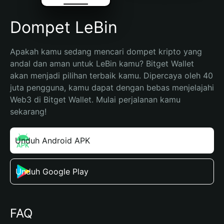
Dompet LeBin
Apakah kamu sedang mencari dompet kripto yang 
andal dan aman untuk LeBin kamu? Bitget Wallet 
akan menjadi pilihan terbaik kamu. Dipercaya oleh 40 
juta pengguna, kamu dapat dengan bebas menjelajahi 
Web3 di Bitget Wallet. Mulai perjalanan kamu 
sekarang!
Unduh Android APK
Unduh Google Play
FAQ