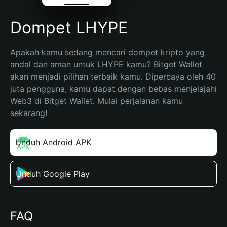
Dompet LHYPE
Apakah kamu sedang mencari dompet kripto yang 
andal dan aman untuk LHYPE kamu? Bitget Wallet 
akan menjadi pilihan terbaik kamu. Dipercaya oleh 40 
juta pengguna, kamu dapat dengan bebas menjelajahi 
Web3 di Bitget Wallet. Mulai perjalanan kamu 
sekarang!
Unduh Android APK
Unduh Google Play
FAQ