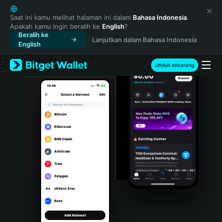
English
日本語
Saat ini kamu melihat halaman ini dalam
Bahasa Indonesia
.
Apakah kamu ingin beralih ke
English
?
Tiếng Việt
Beralih ke
Lanjutkan dalam Bahasa Indonesia
Русский
English
Español (Latinoamérica)
Türkçe
Unduh sekarang
Italiano
Français
Deutsch
简体中文
繁體中文
Português (Portugal)
Bahasa Indonesia
ภาษาไทย
हिन्दी
বাংলা
Español
Português (Brasil)
Español (Argentina)