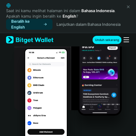
English
日本語
Saat ini kamu melihat halaman ini dalam
Bahasa Indonesia
.
Apakah kamu ingin beralih ke
English
?
Tiếng Việt
Beralih ke
Lanjutkan dalam Bahasa Indonesia
Русский
English
Español (Latinoamérica)
Türkçe
Unduh sekarang
Italiano
Français
Deutsch
简体中文
繁體中文
Português (Portugal)
Bahasa Indonesia
ภาษาไทย
हिन्दी
বাংলা
Español
Português (Brasil)
Español (Argentina)