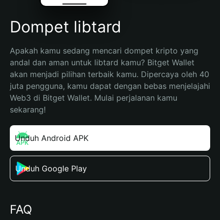
Dompet libtard
Apakah kamu sedang mencari dompet kripto yang 
andal dan aman untuk libtard kamu? Bitget Wallet 
akan menjadi pilihan terbaik kamu. Dipercaya oleh 40 
juta pengguna, kamu dapat dengan bebas menjelajahi 
Web3 di Bitget Wallet. Mulai perjalanan kamu 
sekarang!
Unduh Android APK
Unduh Google Play
FAQ