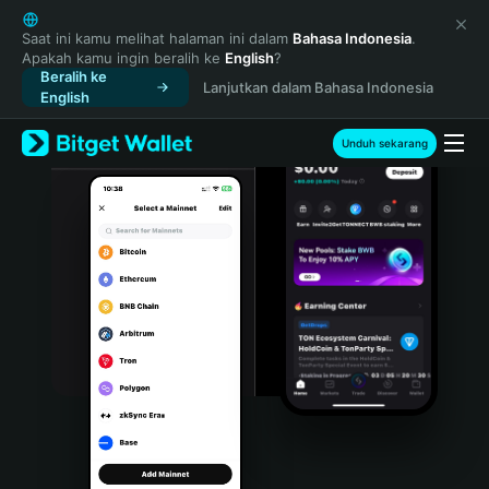
English
日本語
Saat ini kamu melihat halaman ini dalam
Bahasa Indonesia
.
Apakah kamu ingin beralih ke
English
?
Tiếng Việt
Beralih ke
Lanjutkan dalam Bahasa Indonesia
Русский
English
Español (Latinoamérica)
Türkçe
Unduh sekarang
Italiano
Français
Deutsch
简体中文
繁體中文
Português (Portugal)
Bahasa Indonesia
ภาษาไทย
हिन्दी
বাংলা
Español
Português (Brasil)
Español (Argentina)