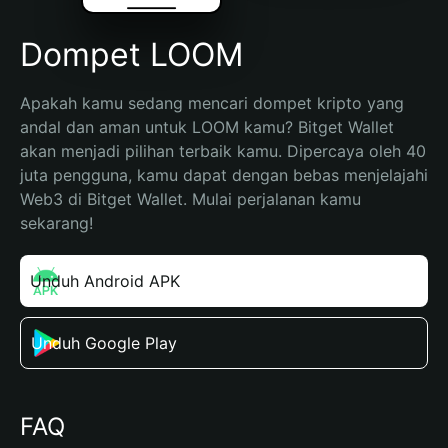
Dompet LOOM
Apakah kamu sedang mencari dompet kripto yang 
andal dan aman untuk LOOM kamu? Bitget Wallet 
akan menjadi pilihan terbaik kamu. Dipercaya oleh 40 
juta pengguna, kamu dapat dengan bebas menjelajahi 
Web3 di Bitget Wallet. Mulai perjalanan kamu 
sekarang!
Unduh Android APK
Unduh Google Play
FAQ