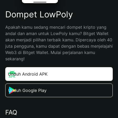
Dompet LowPoly
Apakah kamu sedang mencari dompet kripto yang 
andal dan aman untuk LowPoly kamu? Bitget Wallet 
akan menjadi pilihan terbaik kamu. Dipercaya oleh 40 
juta pengguna, kamu dapat dengan bebas menjelajahi 
Web3 di Bitget Wallet. Mulai perjalanan kamu 
sekarang!
Unduh Android APK
Unduh Google Play
FAQ