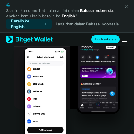
English
日本語
Saat ini kamu melihat halaman ini dalam
Bahasa Indonesia
.
Apakah kamu ingin beralih ke
English
?
Tiếng Việt
Beralih ke
Lanjutkan dalam Bahasa Indonesia
Русский
English
Español (Latinoamérica)
Türkçe
Unduh sekarang
Italiano
Français
Deutsch
简体中文
繁體中文
Português (Portugal)
Bahasa Indonesia
ภาษาไทย
हिन्दी
বাংলা
Español
Português (Brasil)
Español (Argentina)