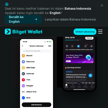
English
日本語
Saat ini kamu melihat halaman ini dalam
Bahasa Indonesia
.
Apakah kamu ingin beralih ke
English
?
Tiếng Việt
Beralih ke
Lanjutkan dalam Bahasa Indonesia
Русский
English
Español (Latinoamérica)
Türkçe
Unduh sekarang
Italiano
Français
Deutsch
简体中文
繁體中文
Português (Portugal)
Bahasa Indonesia
ภาษาไทย
हिन्दी
বাংলা
Español
Português (Brasil)
Español (Argentina)