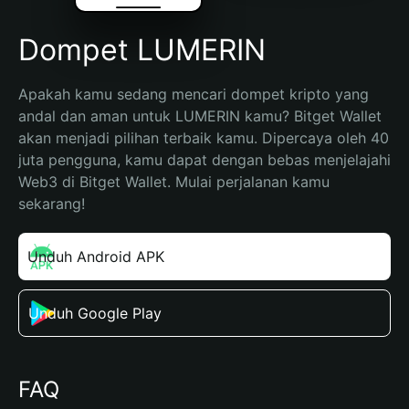
Dompet LUMERIN
Apakah kamu sedang mencari dompet kripto yang 
andal dan aman untuk LUMERIN kamu? Bitget Wallet 
akan menjadi pilihan terbaik kamu. Dipercaya oleh 40 
juta pengguna, kamu dapat dengan bebas menjelajahi 
Web3 di Bitget Wallet. Mulai perjalanan kamu 
sekarang!
Unduh Android APK
Unduh Google Play
FAQ