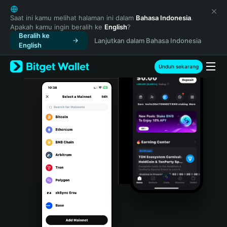
English
日本語
Saat ini kamu melihat halaman ini dalam
Bahasa Indonesia
.
Apakah kamu ingin beralih ke
English
?
Tiếng Việt
Beralih ke
Lanjutkan dalam Bahasa Indonesia
Русский
English
Español (Latinoamérica)
Türkçe
Unduh sekarang
Italiano
Français
Deutsch
简体中文
繁體中文
Português (Portugal)
Bahasa Indonesia
ภาษาไทย
हिन्दी
বাংলা
Español
Português (Brasil)
Español (Argentina)