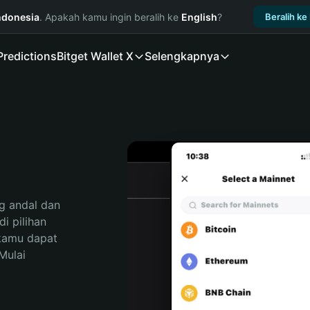
ndonesia
. Apakah kamu ingin beralih ke
English
?
Beralih ke
Predictions
Bitget Wallet X
Selengkapnya
 andal dan 
 pilihan 
kamu dapat 
ulai 