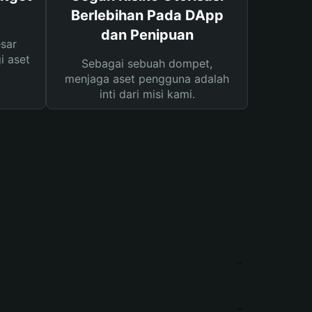
Berlebihan Pada DApp
dan Penipuan
sar
i aset
Sebagai sebuah dompet,
menjaga aset pengguna adalah
inti dari misi kami.