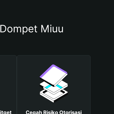
 Dompet Miuu
itget
Cegah Risiko Otorisasi