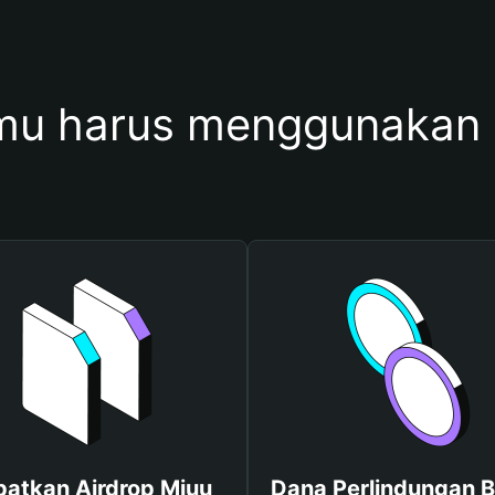
u harus menggunakan
atkan Airdrop Miuu
Dana Perlindungan B