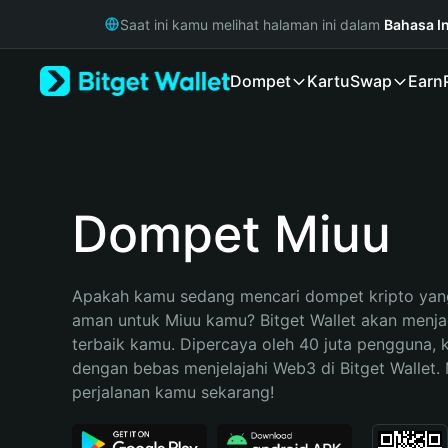
English
Saat ini kamu melihat halaman ini dalam
Bahasa I
日本語
Tiếng Việt
Dompet
Kartu
Swap
Earn
Русский
Español (Latinoamérica)
Türkçe
Italiano
Français
Deutsch
Dompet Miuu
简体中文
繁體中文
Português (Portugal)
Apakah kamu sedang mencari dompet kripto yang
Bahasa Indonesia
aman untuk Miuu kamu? Bitget Wallet akan menjadi
ภาษาไทย
terbaik kamu. Dipercaya oleh 40 juta pengguna, 
हिन्दी
dengan bebas menjelajahi Web3 di Bitget Wallet. M
বাংলা
perjalanan kamu sekarang!
Español
Português (Brasil)
Español (Argentina)