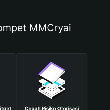
ompet MMCryai
itget
Cegah Risiko Otorisasi