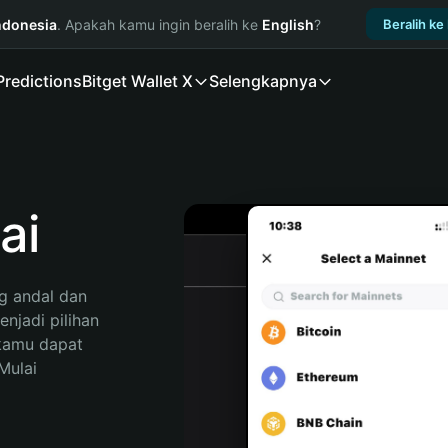
ndonesia
. Apakah kamu ingin beralih ke
English
?
Beralih ke
Predictions
Bitget Wallet X
Selengkapnya
ai
 andal dan 
jadi pilihan 
kamu dapat 
ulai 