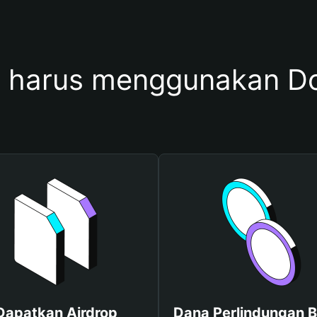
 harus menggunakan D
Dapatkan Airdrop
Dana Perlindungan B