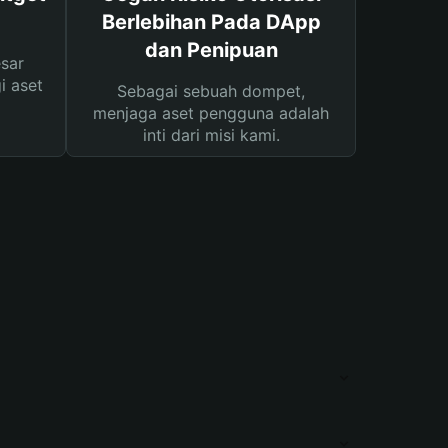
Berlebihan Pada DApp
dan Penipuan
sar
i aset
Sebagai sebuah dompet,
menjaga aset pengguna adalah
inti dari misi kami.