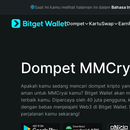
English
Saat ini kamu melihat halaman ini dalam
Bahasa I
日本語
Tiếng Việt
Dompet
Kartu
Swap
Earn
Русский
Español (Latinoamérica)
Türkçe
Italiano
Français
Deutsch
Dompet MMCry
简体中文
繁體中文
Português (Portugal)
Apakah kamu sedang mencari dompet kripto yang
Bahasa Indonesia
aman untuk MMCryai kamu? Bitget Wallet akan men
ภาษาไทย
terbaik kamu. Dipercaya oleh 40 juta pengguna, 
हिन्दी
dengan bebas menjelajahi Web3 di Bitget Wallet. M
বাংলা
perjalanan kamu sekarang!
Español
Português (Brasil)
Español (Argentina)