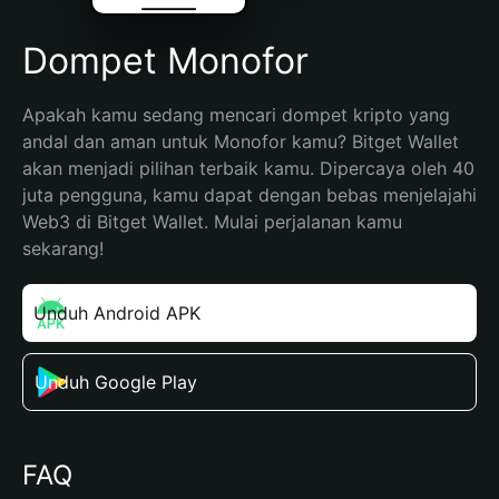
Dompet Monofor
Apakah kamu sedang mencari dompet kripto yang 
andal dan aman untuk Monofor kamu? Bitget Wallet 
akan menjadi pilihan terbaik kamu. Dipercaya oleh 40 
juta pengguna, kamu dapat dengan bebas menjelajahi 
Web3 di Bitget Wallet. Mulai perjalanan kamu 
sekarang!
Unduh Android APK
Unduh Google Play
FAQ