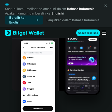
English
日本語
Saat ini kamu melihat halaman ini dalam
Bahasa Indonesia
.
Apakah kamu ingin beralih ke
English
?
Tiếng Việt
Beralih ke
Lanjutkan dalam Bahasa Indonesia
Русский
English
Español (Latinoamérica)
Türkçe
Unduh sekarang
Italiano
Français
Deutsch
简体中文
繁體中文
Português (Portugal)
Bahasa Indonesia
ภาษาไทย
हिन्दी
বাংলা
Español
Português (Brasil)
Español (Argentina)