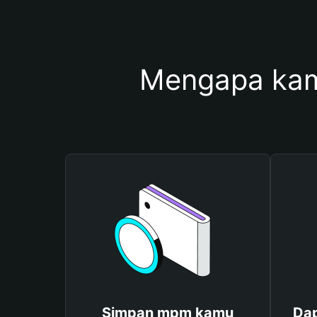
Mengapa ka
Simpan mpm kamu
Dap