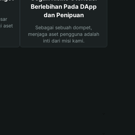
Berlebihan Pada DApp
dan Penipuan
sar
i aset
Sebagai sebuah dompet,
menjaga aset pengguna adalah
inti dari misi kami.