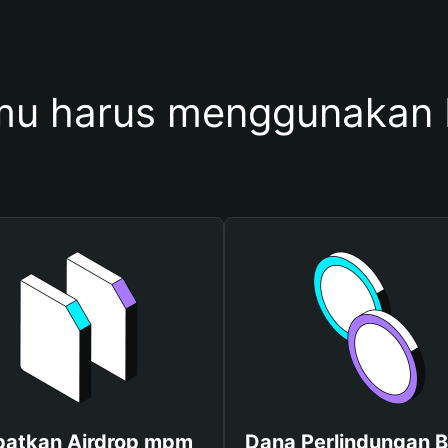
mu harus menggunakan
atkan Airdrop mpm
Dana Perlindungan B