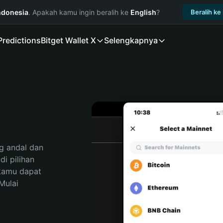
ndonesia
. Apakah kamu ingin beralih ke
English
?
Beralih ke
Predictions
Bitget Wallet X
Selengkapnya
 andal dan 
 pilihan 
kamu dapat 
ulai 