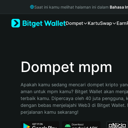
English
Saat ini kamu melihat halaman ini dalam
Bahasa I
日本語
Tiếng Việt
Dompet
Kartu
Swap
Earn
Русский
Español (Latinoamérica)
Türkçe
Italiano
Français
Deutsch
Dompet mpm
简体中文
繁體中文
Português (Portugal)
Apakah kamu sedang mencari dompet kripto yang
Bahasa Indonesia
aman untuk mpm kamu? Bitget Wallet akan menjadi
ภาษาไทย
terbaik kamu. Dipercaya oleh 40 juta pengguna, 
हिन्दी
dengan bebas menjelajahi Web3 di Bitget Wallet. M
বাংলা
perjalanan kamu sekarang!
Español
Português (Brasil)
Español (Argentina)