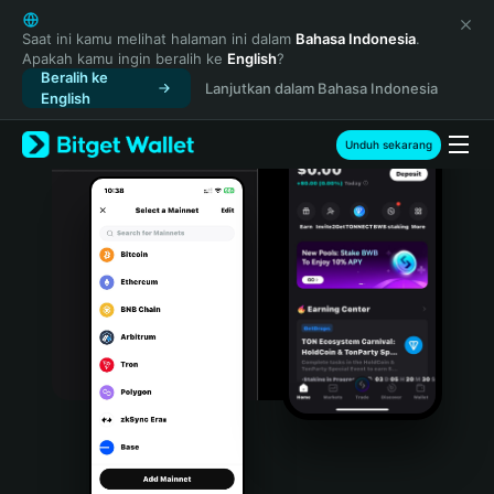
English
日本語
Saat ini kamu melihat halaman ini dalam
Bahasa Indonesia
.
Apakah kamu ingin beralih ke
English
?
Tiếng Việt
Beralih ke
Lanjutkan dalam Bahasa Indonesia
Русский
English
Español (Latinoamérica)
Türkçe
Unduh sekarang
Italiano
Français
Deutsch
简体中文
繁體中文
Português (Portugal)
Bahasa Indonesia
ภาษาไทย
हिन्दी
বাংলা
Español
Português (Brasil)
Español (Argentina)