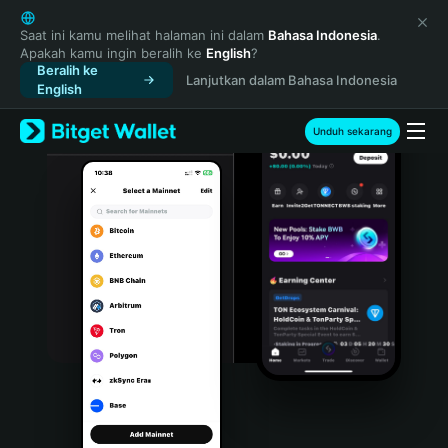
English
日本語
Saat ini kamu melihat halaman ini dalam
Bahasa Indonesia
.
Apakah kamu ingin beralih ke
English
?
Tiếng Việt
Beralih ke
Lanjutkan dalam Bahasa Indonesia
Русский
English
Español (Latinoamérica)
Türkçe
Unduh sekarang
Italiano
Français
Deutsch
简体中文
繁體中文
Português (Portugal)
Bahasa Indonesia
ภาษาไทย
हिन्दी
বাংলা
Español
Português (Brasil)
Español (Argentina)