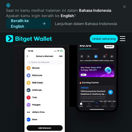
English
日本語
Saat ini kamu melihat halaman ini dalam
Bahasa Indonesia
.
Apakah kamu ingin beralih ke
English
?
Tiếng Việt
Beralih ke
Lanjutkan dalam Bahasa Indonesia
Русский
English
Español (Latinoamérica)
Türkçe
Unduh sekarang
Italiano
Français
Deutsch
简体中文
繁體中文
Português (Portugal)
Bahasa Indonesia
ภาษาไทย
हिन्दी
বাংলা
Español
Português (Brasil)
Español (Argentina)