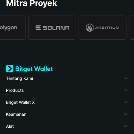
Mitra Proyek
Tentang Kami
Bitget Wallet
Products
Blog
Crypto Card
Bitget Wallet X
Verifikasi keaslian
Stablecoin Earn
Pengembang
Keamanan
Berita kripto
Payfi Crypto
Hubungkan dompet
Dana perlindungan
Alat