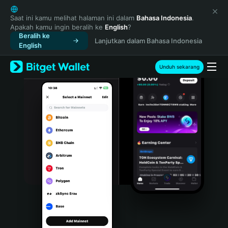
English
日本語
Saat ini kamu melihat halaman ini dalam
Bahasa Indonesia
.
Apakah kamu ingin beralih ke
English
?
Tiếng Việt
Beralih ke
Lanjutkan dalam Bahasa Indonesia
Русский
English
Español (Latinoamérica)
Türkçe
Unduh sekarang
Italiano
Français
Deutsch
简体中文
繁體中文
Português (Portugal)
Bahasa Indonesia
ภาษาไทย
हिन्दी
বাংলা
Español
Português (Brasil)
Español (Argentina)