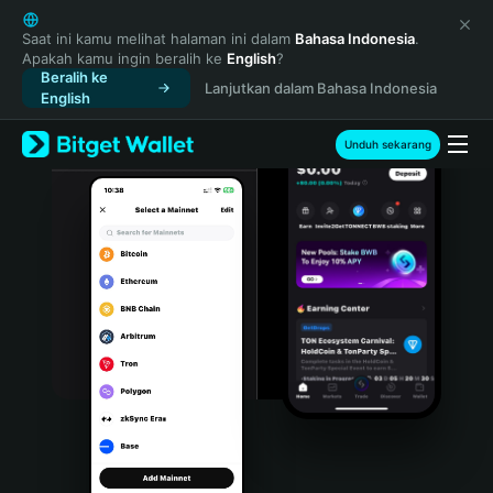
English
日本語
Saat ini kamu melihat halaman ini dalam
Bahasa Indonesia
.
Apakah kamu ingin beralih ke
English
?
Tiếng Việt
Beralih ke
Lanjutkan dalam Bahasa Indonesia
Русский
English
Español (Latinoamérica)
Türkçe
Unduh sekarang
Italiano
Français
Deutsch
简体中文
繁體中文
Português (Portugal)
Bahasa Indonesia
ภาษาไทย
हिन्दी
বাংলা
Español
Português (Brasil)
Español (Argentina)