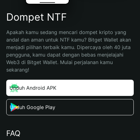
Dompet NTF
Apakah kamu sedang mencari dompet kripto yang 
andal dan aman untuk NTF kamu? Bitget Wallet akan 
menjadi pilihan terbaik kamu. Dipercaya oleh 40 juta 
pengguna, kamu dapat dengan bebas menjelajahi 
Web3 di Bitget Wallet. Mulai perjalanan kamu 
sekarang!
Unduh Android APK
Unduh Google Play
FAQ