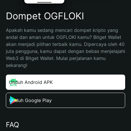
Dompet OGFLOKI
Apakah kamu sedang mencari dompet kripto yang 
andal dan aman untuk OGFLOKI kamu? Bitget Wallet 
akan menjadi pilihan terbaik kamu. Dipercaya oleh 40 
juta pengguna, kamu dapat dengan bebas menjelajahi 
Web3 di Bitget Wallet. Mulai perjalanan kamu 
sekarang!
Unduh Android APK
Unduh Google Play
FAQ