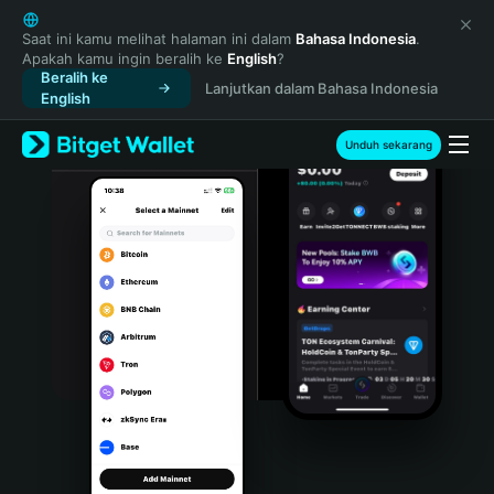
English
日本語
Saat ini kamu melihat halaman ini dalam
Bahasa Indonesia
.
Apakah kamu ingin beralih ke
English
?
Tiếng Việt
Beralih ke
Lanjutkan dalam Bahasa Indonesia
Русский
English
Español (Latinoamérica)
Türkçe
Unduh sekarang
Italiano
Français
Deutsch
简体中文
繁體中文
Português (Portugal)
Bahasa Indonesia
ภาษาไทย
हिन्दी
বাংলা
Español
Português (Brasil)
Español (Argentina)