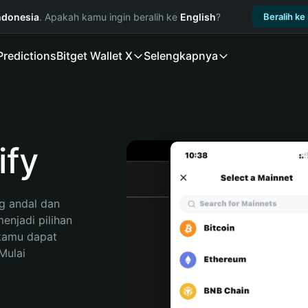
ndonesia
. Apakah kamu ingin beralih ke
English
?
Beralih ke
Predictions
Bitget Wallet X
Selengkapnya
ify
 andal dan 
njadi pilihan 
kamu dapat 
ulai 