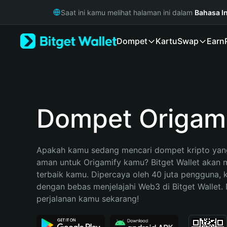
English
Saat ini kamu melihat halaman ini dalam
Bahasa I
日本語
Tiếng Việt
Dompet
Kartu
Swap
Earn
Русский
Español (Latinoamérica)
Türkçe
Italiano
Français
Deutsch
Dompet Origam
简体中文
繁體中文
Português (Portugal)
Apakah kamu sedang mencari dompet kripto yang
Bahasa Indonesia
aman untuk Origamify kamu? Bitget Wallet akan me
ภาษาไทย
terbaik kamu. Dipercaya oleh 40 juta pengguna, 
हिन्दी
dengan bebas menjelajahi Web3 di Bitget Wallet. M
বাংলা
perjalanan kamu sekarang!
Español
Português (Brasil)
Español (Argentina)