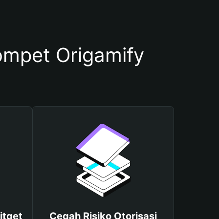
mpet Origamify
itget
Cegah Risiko Otorisasi