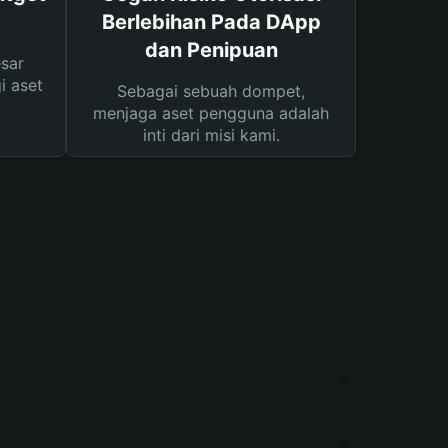
Berlebihan Pada DApp
dan Penipuan
sar
i aset
Sebagai sebuah dompet,
menjaga aset pengguna adalah
inti dari misi kami.