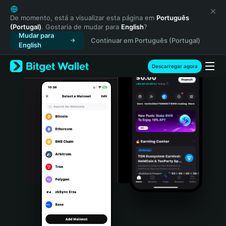
English
日本語
De momento, está a visualizar esta página em
Português
(Portugal)
. Gostaria de mudar para
English
?
Tiếng Việt
Mudar para
Continuar em Português (Portugal)
Русский
English
Español (Latinoamérica)
Türkçe
Descarregar agora
Italiano
Français
Deutsch
简体中文
繁體中文
Português (Portugal)
Bahasa Indonesia
ภาษาไทย
हिन्दी
বাংলা
Español
Português (Brasil)
Español (Argentina)