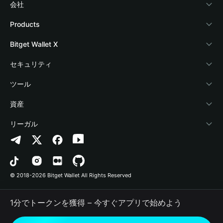
会社
Bitget Walletについて
Products
ブログ
Crypto Card
Bitget Wallet X
アカデミー
Stablecoin Earn
デベロッパー
セキュリティ
暗号資産ニュース
Payfi Crypto
ウォレットを接続
保護基金
ツール
Help Center
Crypto Swap API
Bitget Wallet Pay
セキュリティ技術
暗号資産を購入
資産
お問い合わせ
Altcoin Season Index
プロジェクトを掲載
認証検出
Arbitrum
リーガル
ブランドリソース
Prediction Markets
コントラクト検出
Avalanche
プライバシーポリシー
キャリア
DApp
一括送金
Bitcoin
利用規約
© 2018-2026 Bitget Wallet All Rights Reserved
公式チャンネル認証
Trade
BNB Chain
Risk Disclosure
1分でトークンを獲得 – 今すぐアプリで始めよう
RWA
Polygon