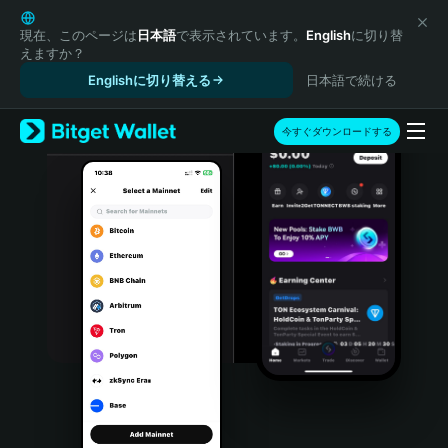
English
日本語
現在、このページは
日本語
で表示されています。
English
に切り替
えますか？
Tiếng Việt
Englishに切り替える
日本語で続ける
Русский
Español (Latinoamérica)
Türkçe
今すぐダウンロードする
Italiano
Français
Deutsch
简体中文
繁體中文
Português (Portugal)
Bahasa Indonesia
ภาษาไทย
हिन्दी
বাংলা
Español
Português (Brasil)
Español (Argentina)