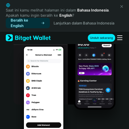
English
日本語
Saat ini kamu melihat halaman ini dalam
Bahasa Indonesia
.
Apakah kamu ingin beralih ke
English
?
Tiếng Việt
Beralih ke
Lanjutkan dalam Bahasa Indonesia
Русский
English
Español (Latinoamérica)
Türkçe
Unduh sekarang
Italiano
Français
Deutsch
简体中文
繁體中文
Português (Portugal)
Bahasa Indonesia
ภาษาไทย
हिन्दी
বাংলা
Español
Português (Brasil)
Español (Argentina)