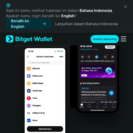
English
日本語
Saat ini kamu melihat halaman ini dalam
Bahasa Indonesia
.
Apakah kamu ingin beralih ke
English
?
Tiếng Việt
Beralih ke
Lanjutkan dalam Bahasa Indonesia
Русский
English
Español (Latinoamérica)
Türkçe
Unduh sekarang
Italiano
Français
Deutsch
简体中文
繁體中文
Português (Portugal)
Bahasa Indonesia
ภาษาไทย
हिन्दी
বাংলা
Español
Português (Brasil)
Español (Argentina)