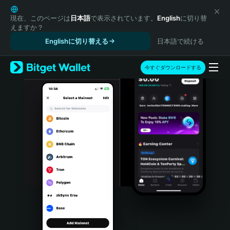
English
日本語
現在、このページは
日本語
で表示されています。
English
に切り替
えますか？
Tiếng Việt
Englishに切り替える
日本語で続ける
Русский
Español (Latinoamérica)
Türkçe
今すぐダウンロードする
Italiano
Français
Deutsch
简体中文
繁體中文
Português (Portugal)
Bahasa Indonesia
ภาษาไทย
हिन्दी
বাংলা
Español
Português (Brasil)
Español (Argentina)