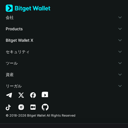
会社
Bitget Walletについて
Products
ブログ
Crypto Card
Bitget Wallet X
アカデミー
Stablecoin Earn
デベロッパー
セキュリティ
暗号資産ニュース
Payfi Crypto
ウォレットを接続
保護基金
ツール
Help Center
Crypto Swap API
Bitget Wallet Pay
セキュリティ技術
暗号資産を購入
資産
お問い合わせ
Altcoin Season Index
プロジェクトを掲載
認証検出
Arbitrum
リーガル
ブランドリソース
Prediction Markets
コントラクト検出
Avalanche
プライバシーポリシー
キャリア
DApp
一括送金
Bitcoin
利用規約
© 2018-2026 Bitget Wallet All Rights Reserved
公式チャンネル認証
Trade
BNB Chain
Risk Disclosure