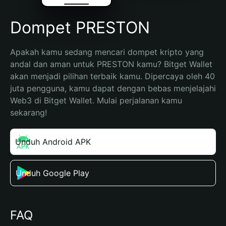
Dompet PRESTON
Apakah kamu sedang mencari dompet kripto yang 
andal dan aman untuk PRESTON kamu? Bitget Wallet 
akan menjadi pilihan terbaik kamu. Dipercaya oleh 40 
juta pengguna, kamu dapat dengan bebas menjelajahi 
Web3 di Bitget Wallet. Mulai perjalanan kamu 
sekarang!
Unduh Android APK
Unduh Google Play
FAQ