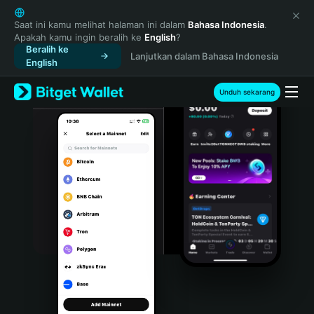
English
日本語
Saat ini kamu melihat halaman ini dalam
Bahasa Indonesia
.
Apakah kamu ingin beralih ke
English
?
Tiếng Việt
Beralih ke
Lanjutkan dalam Bahasa Indonesia
Русский
English
Español (Latinoamérica)
Türkçe
Unduh sekarang
Italiano
Français
Deutsch
简体中文
繁體中文
Português (Portugal)
Bahasa Indonesia
ภาษาไทย
हिन्दी
বাংলা
Español
Português (Brasil)
Español (Argentina)