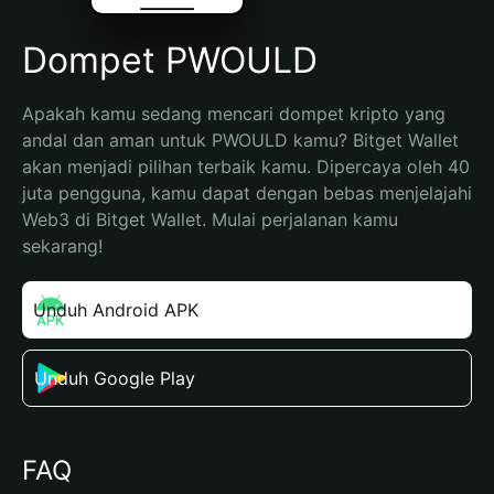
Dompet PWOULD
Apakah kamu sedang mencari dompet kripto yang 
andal dan aman untuk PWOULD kamu? Bitget Wallet 
akan menjadi pilihan terbaik kamu. Dipercaya oleh 40 
juta pengguna, kamu dapat dengan bebas menjelajahi 
Web3 di Bitget Wallet. Mulai perjalanan kamu 
sekarang!
Unduh Android APK
Unduh Google Play
FAQ