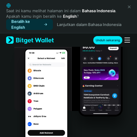
English
日本語
Saat ini kamu melihat halaman ini dalam
Bahasa Indonesia
.
Apakah kamu ingin beralih ke
English
?
Tiếng Việt
Beralih ke
Lanjutkan dalam Bahasa Indonesia
Русский
English
Español (Latinoamérica)
Türkçe
Unduh sekarang
Italiano
Français
Deutsch
简体中文
繁體中文
Português (Portugal)
Bahasa Indonesia
ภาษาไทย
हिन्दी
বাংলা
Español
Português (Brasil)
Español (Argentina)