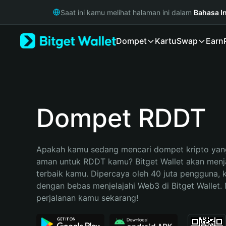
English
Saat ini kamu melihat halaman ini dalam
Bahasa I
日本語
Tiếng Việt
Dompet
Kartu
Swap
Earn
Русский
Español (Latinoamérica)
Türkçe
Italiano
Français
Deutsch
Dompet RDDT
简体中文
繁體中文
Português (Portugal)
Apakah kamu sedang mencari dompet kripto yang
Bahasa Indonesia
aman untuk RDDT kamu? Bitget Wallet akan menjad
ภาษาไทย
terbaik kamu. Dipercaya oleh 40 juta pengguna, 
हिन्दी
dengan bebas menjelajahi Web3 di Bitget Wallet. M
বাংলা
perjalanan kamu sekarang!
Español
Português (Brasil)
Español (Argentina)