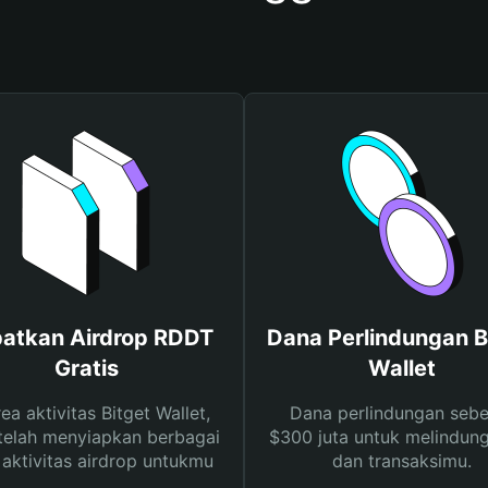
atkan Airdrop RDDT
Dana Perlindungan B
Gratis
Wallet
rea aktivitas Bitget Wallet,
Dana perlindungan sebe
telah menyiapkan berbagai
$300 juta untuk melindung
s aktivitas airdrop untukmu
dan transaksimu.