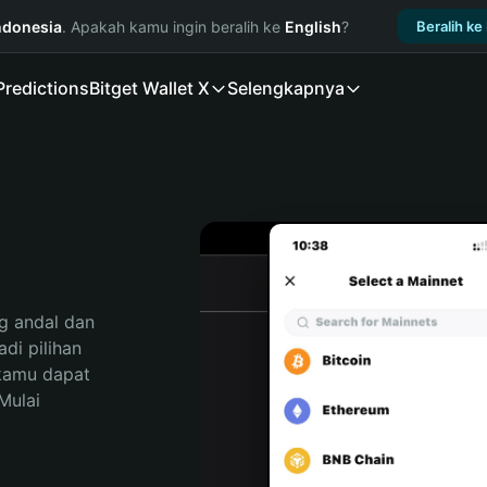
ndonesia
. Apakah kamu ingin beralih ke
English
?
Beralih ke
Predictions
Bitget Wallet X
Selengkapnya
 andal dan 
i pilihan 
kamu dapat 
ulai 