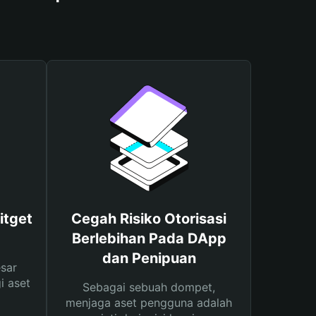
itget
Cegah Risiko Otorisasi
Berlebihan Pada DApp
dan Penipuan
sar
i aset
Sebagai sebuah dompet,
menjaga aset pengguna adalah