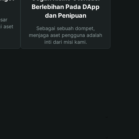
Berlebihan Pada DApp
dan Penipuan
sar
i aset
Sebagai sebuah dompet,
menjaga aset pengguna adalah
inti dari misi kami.