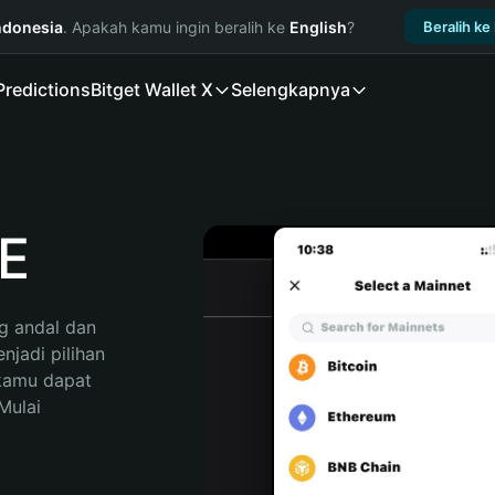
ndonesia
. Apakah kamu ingin beralih ke
English
?
Beralih ke
Predictions
Bitget Wallet X
Selengkapnya
E
 andal dan 
adi pilihan 
kamu dapat 
ulai 