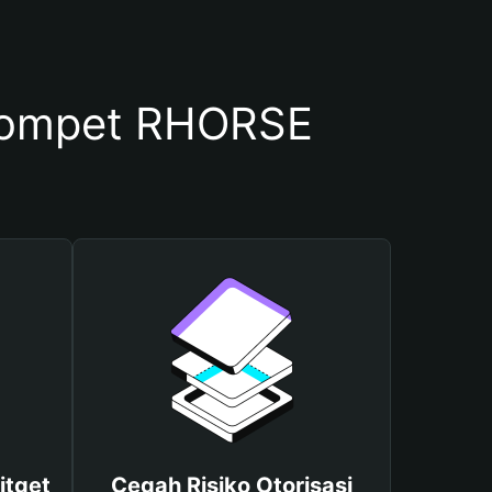
Dompet RHORSE
itget
Cegah Risiko Otorisasi