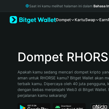
English
Saat ini kamu melihat halaman ini dalam
Bahasa I
日本語
Tiếng Việt
Dompet
Kartu
Swap
Earn
Русский
Español (Latinoamérica)
Türkçe
Italiano
Français
Deutsch
Dompet RHORS
简体中文
繁體中文
Português (Portugal)
Apakah kamu sedang mencari dompet kripto yang
Bahasa Indonesia
aman untuk RHORSE kamu? Bitget Wallet akan menj
ภาษาไทย
terbaik kamu. Dipercaya oleh 40 juta pengguna, 
हिन्दी
dengan bebas menjelajahi Web3 di Bitget Wallet. M
বাংলা
perjalanan kamu sekarang!
Español
Português (Brasil)
Español (Argentina)