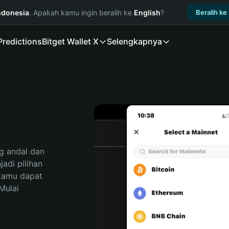
ndonesia
. Apakah kamu ingin beralih ke
English
?
Beralih ke
Predictions
Bitget Wallet X
Selengkapnya
 andal dan 
di pilihan 
kamu dapat 
ulai 