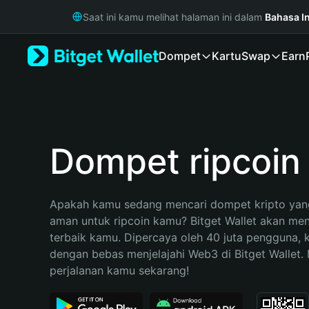
English
Saat ini kamu melihat halaman ini dalam
Bahasa I
日本語
Tiếng Việt
Dompet
Kartu
Swap
Earn
Русский
Español (Latinoamérica)
Türkçe
Italiano
Français
Deutsch
Dompet ripcoin
简体中文
繁體中文
Português (Portugal)
Apakah kamu sedang mencari dompet kripto yang
Bahasa Indonesia
aman untuk ripcoin kamu? Bitget Wallet akan menja
ภาษาไทย
terbaik kamu. Dipercaya oleh 40 juta pengguna, 
हिन्दी
dengan bebas menjelajahi Web3 di Bitget Wallet. M
বাংলা
perjalanan kamu sekarang!
Español
Português (Brasil)
Español (Argentina)