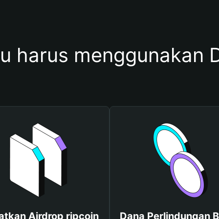
 harus menggunakan D
tkan Airdrop ripcoin
Dana Perlindungan B